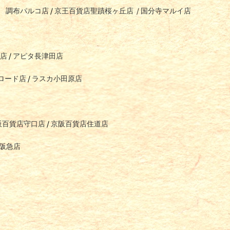
/
調布パルコ店
/
京王百貨店聖蹟桜ヶ丘店
/
国分寺マルイ店
店
/
アピタ長津田店
ロード店
/
ラスカ小田原店
阪百貨店守口店
/
京阪百貨店住道店
阪急店