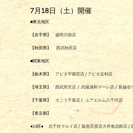
7月18日（土）開催
■東北地区
【岩手県】
盛岡川徳店
【秋田県】
西武秋田店
■関東地区
【栃木県】
アピタ宇都宮店
/
アピタ足利店
【埼玉県】
西武所沢店
/
武蔵浦和マーレ店
/
新越谷
【千葉県】
そごう千葉店
/
ユアエルム八千代店
【東京都】
●23区●
北千住マルイ店
/
阪急百貨店大井食品館店
/