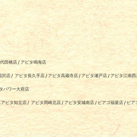
代田橋店
/
アピタ鳴海店
稲沢店
/
アピタ長久手店
/
アピタ高蔵寺店
/
アピタ瀬戸店
/
アピタ江南西
タパワー大府店
エアピタ知立店
/
アピタ岡崎北店
/
アピタ安城南店
/
ピアゴ福釜店
/
ピア