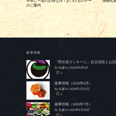
半年に一度のお得な日！おつけものデー
漬物礼賛2
のご案内
新着情報
「野沢菜ズッキーニ」自主回収とお詫
By 丸越 on 2026年8月6日
0
催事情報（2026年8月）
By 丸越 on 2026年7月31日
0
催事情報（2026年7月）
By 丸越 on 2026年6月30日
5