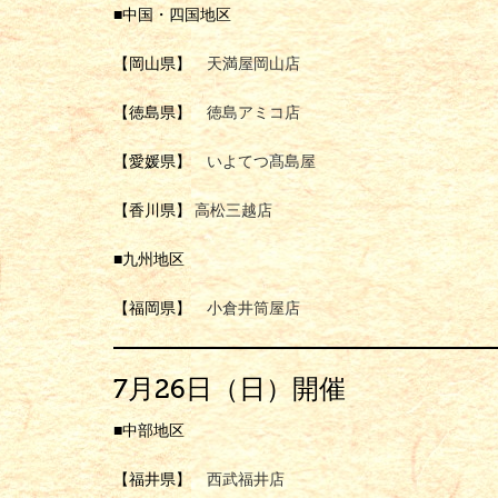
■中国・四国地区
【岡山県】
天満屋岡山店
【徳島県】
徳島アミコ店
【愛媛県】
いよてつ髙島屋
【香川県】
高松三越店
■九州地区
【福岡県】
小倉井筒屋店
7月26日（日）開催
■中部地区
【福井県】
西武福井店