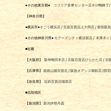
●その他東京都●
ココリア多摩センター店
※17時終了
【神奈川県】
●横浜市●
そごう横浜店
/
京急百貨店上大岡店
/
都筑阪急
●その他神奈川県●
モアーズシティ横須賀店
/
本厚木ミ
■近畿
【大阪府】
阪神梅田本店
/
京阪百貨店ひらかた店
/
京
【兵庫県】
姫路山陽百貨店
/
阪急オアシス御影店
/
西宮
【奈良県】
近鉄百貨店橿原店
■北陸地区
【新潟県】
新潟伊勢丹
店