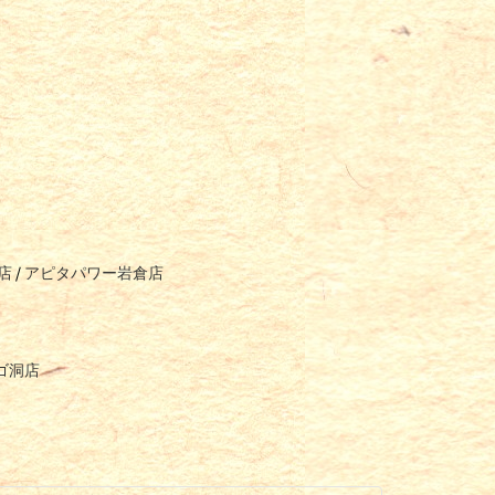
店
/
アピタパワー岩倉店
ゴ洞店