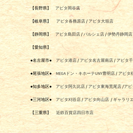
【長野県】
アピタ岡谷店
【岐阜県】
アピタ各務原店
/
アピタ大垣店
【静岡県】
アピタ島田店
/
パルシェ店
/
伊勢丹静岡店
【愛知県】
●名古屋市●
アピタ港店
/
アピタ名古屋南店
/
アピタ千
●尾張地区●
MEGAドン・キホーテUNY豊明店
/
アピタ
●知多地区●
アピタ阿久比店
/
アピタ東海荒尾店
/
アピ
●三河地区●
アピタ刈谷店
/
アピタ向山店
/
ギャラリ
【三重県】
近鉄百貨店四日市店