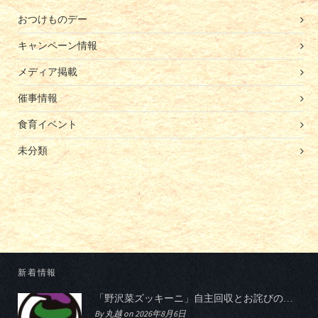
おつけものデー
キャンペーン情報
メディア掲載
催事情報
食育イベント
未分類
新着情報
「野沢菜ズッキーニ」自主回収とお詫びのお知らせ
By 丸越 on 2026年8月6日