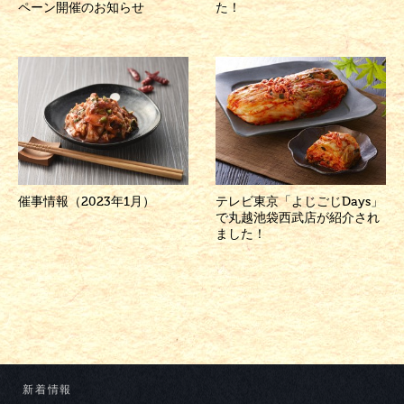
ペーン開催のお知らせ
た！
催事情報（2023年1月）
テレビ東京「よじごじDays」
で丸越池袋西武店が紹介され
ました！
新着情報