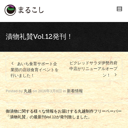
漬物礼賛Vol.12発刊！
ピクレッドサラダ伊勢丹府
あいち食育サポート企
中店がリニューアルオープ
業団の店頭食育イベントを
ン！
行いました！
Posted by
丸越
on
2016年3月8日
in
新着情報
御漬物に関する様々な情報をお届けする丸越制作フリーペーパー
「漬物礼賛」の最新刊Vol.12が発刊致しました。