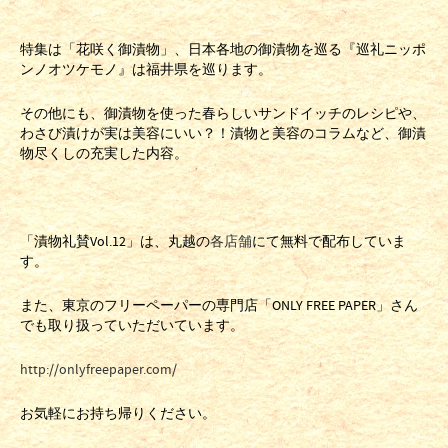
特集は「花咲く御漬物」、日本各地の御漬物を巡る『巡礼ニッポ
ンノオツケモノ』は福井県を巡ります。
その他にも、御漬物を使った春らしいサンドイッチのレシピや、
わさび漬けが実は美容にいい？！漬物と美容のコラムなど、御漬
物尽くしの充実した内容。
「漬物礼賛Vol.12」は、丸越の
各店舗
にて無料で配布していま
す。
また、東京のフリーペーパーの専門店「ONLY FREE PAPER」さん
でも取り扱っていただいています。
http://onlyfreepaper.com/
お気軽にお持ち帰りください。