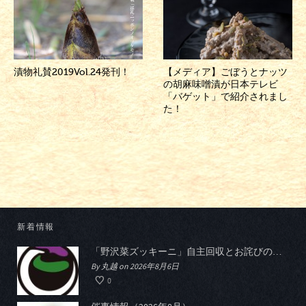
漬物礼賛2019Vol.24発刊！
【メディア】ごぼうとナッツ
の胡麻味噌漬が日本テレビ
「バゲット」で紹介されまし
た！
新着情報
「野沢菜ズッキーニ」自主回収とお詫びのお知らせ
By 丸越 on 2026年8月6日
0