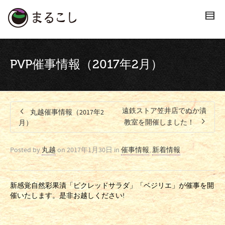
PVP催事情報（2017年2月）
遠鉄ストア笠井店でぬか漬
丸越催事情報（2017年2
教室を開催しました！
月）
Posted by
丸越
on
2017年1月30日
in
催事情報
,
新着情報
新感覚自然彩果漬「ピクレッドサラダ」「ベジリエ」が催事を開
催いたします。是非お越しください!