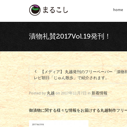
home
漬物礼賛2017Vol.19発刊！
【メディア】 丸越発刊のフリーペーパー「漬物礼賛
レビ朝日「じゅん散歩」で紹介されます。
Posted by
丸越
on
2017年11月7日
in
新着情報
御漬物に関する様々な情報をお届けする丸越制作フリーペ