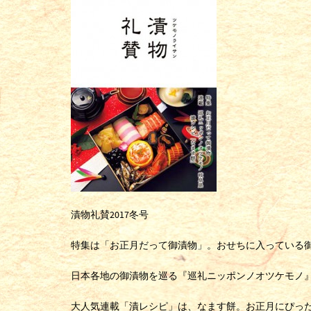
漬物礼賛2017冬号
特集は「お正月だって御漬物」。おせちに入っている
日本各地の御漬物を巡る『巡礼ニッポンノオツケモノ
大人気連載「漬レシピ」は、なます餅。お正月にぴっ