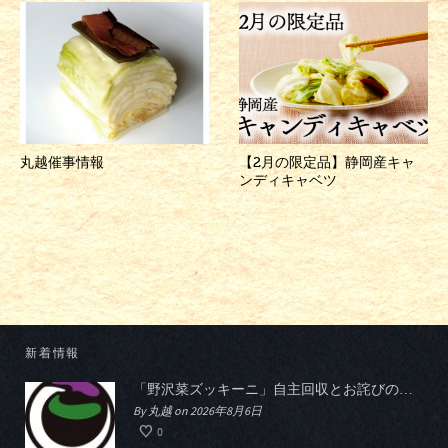
丸越催事情報
【2月の限定品】静岡産キャ
ンディキャベツ
新着情報
「野沢菜ズッキーニ」自主回収とお詫びのお知らせ
By 丸越 on 2026年8月6日
0