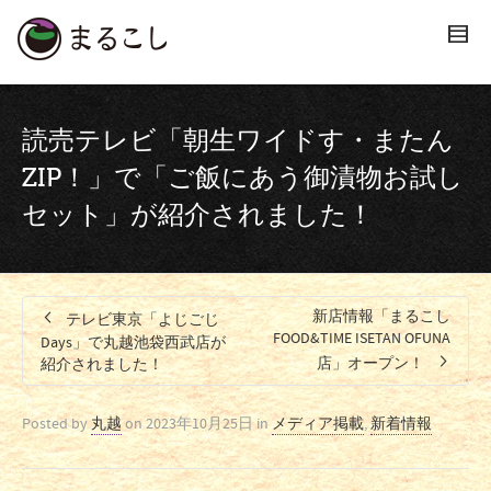
読売テレビ「朝生ワイドす・またん
ZIP！」で「ご飯にあう御漬物お試し
セット」が紹介されました！
新店情報「まるこし
テレビ東京「よじごじ
FOOD&TIME ISETAN OFUNA
Days」で丸越池袋西武店が
店」オープン！
紹介されました！
Posted by
丸越
on
2023年10月25日
in
メディア掲載
,
新着情報