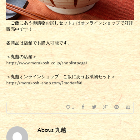
「ご飯にあう御漬物お試しセット」はオンラインショップで好評
販売中です！
各商品は店舗でも購入可能です。
＜丸越の店舗＞
https://www.marukoshi.co.jp/shoplistpage/
＜丸越オンラインショップ：ご飯にあうお漬物セット＞
https://marukoshi-shop.com/?mode=f66
1
About
丸越