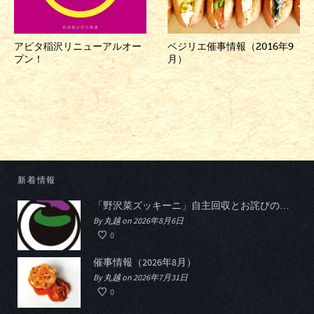
アピタ稲沢リニューアルオー
ベジリエ催事情報（2016年9
プン！
月）
新着情報
「野沢菜ズッキーニ」自主回収とお詫びのお知らせ
By 丸越 on 2026年8月6日
0
催事情報（2026年8月）
By 丸越 on 2026年7月31日
0