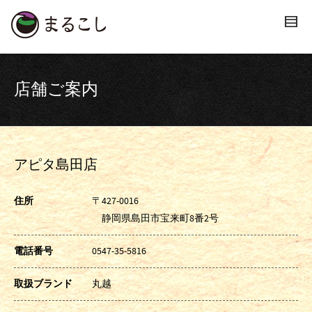
店舗ご案内
アピタ島田店
住所
〒427-0016
静岡県島田市宝来町8番2号
電話番号
0547-35-5816
取扱ブランド
丸越