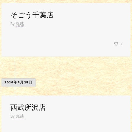
そごう千葉店
By
丸越
0
2016年4月28日
西武所沢店
By
丸越