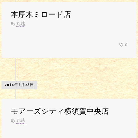
本厚木ミロード店
By
丸越
0
2016年4月28日
モアーズシティ横須賀中央店
By
丸越