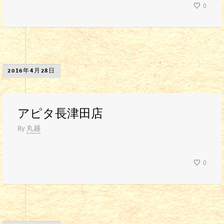
0
2016年4月28日
アピタ長津田店
By
丸越
0