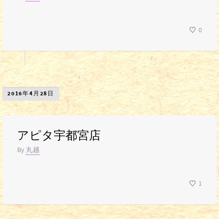
0
2016年4月28日
アピタ宇都宮店
By
丸越
1