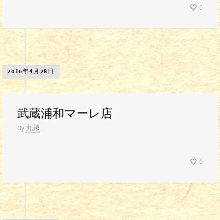
0
2016年4月28日
武蔵浦和マーレ店
By
丸越
0