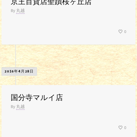
京王百貨店聖蹟桜ヶ丘店
By
丸越
0
2016年4月28日
国分寺マルイ店
By
丸越
0