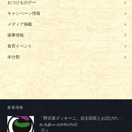
おつけものデー
キャンペーン情報
メディア掲載
催事情報
食育イベント
未分類
新着情報
「野沢菜ズッキーニ」自主回収とお詫びのお知らせ
By 丸越 on 2026年8月6日
0