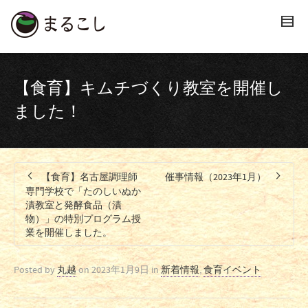
【食育】キムチづくり教室を開催し
ました！
【食育】名古屋調理師
催事情報（2023年1月）
専門学校で「たのしいぬか
漬教室と発酵食品（漬
物）」の特別プログラム授
業を開催しました。
Posted by
丸越
on
2023年1月9日
in
新着情報
,
食育イベント