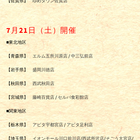
【佐賀県】
ゆめタウン佐賀店
7月21日（土）開催
■東北地区
【青森県】
エルム五所川原店
/
中三弘前店
【岩手県】
盛岡川徳店
【秋田県】
西武秋田店
【宮城県】
藤崎百貨店
/
セルバ食彩館店
■関東地区
【栃木県】
アピタ宇都宮店
/
アピタ足利店
【埼玉県】
イオンモール川口前川店
/
西武所沢店
/
そごう大宮店
/