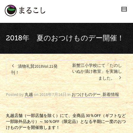
2018年 夏のおつけものデー開催！
新蟹江小学校にて「たのし
漬物礼賛2018Vol.21発
いぬか漬け教室」を実施し
刊！
ました。
Posted by
丸越
on
2018年7月14日
in
おつけものデー
,
新着情報
丸越店舗（一部店舗を除く）にて、全商品 30％OFF（ギフトなど
一部除外品あり）～ 50％OFF（限定品）となる半期に一度のおつ
けものデーを開催致します！