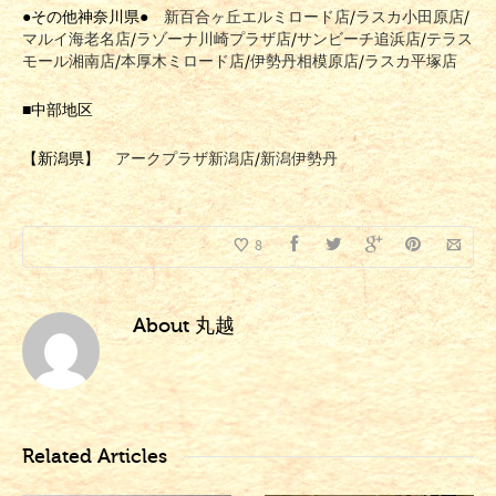
●その他神奈川県●
新百合ヶ丘エルミロード店
/
ラスカ小田原店
/
マルイ海老名店
/
ラゾーナ川崎プラザ店
/
サンビーチ追浜店
/
テラス
モール湘南店
/
本厚木ミロード店
/
伊勢丹相模原店
/
ラスカ平塚店
■中部地区
【新潟県】
アークプラザ新潟店
/
新潟伊勢丹
8
About
丸越
Related Articles