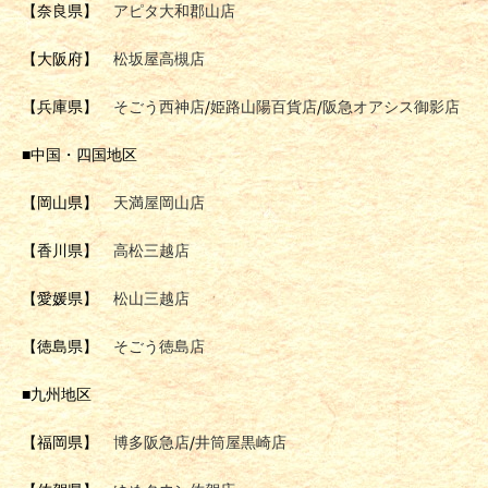
【奈良県】
アピタ大和郡山店
【大阪府】
松坂屋高槻店
【兵庫県】
そごう西神店
/
姫路山陽百貨店
/
阪急オアシス御影店
■中国・四国地区
【岡山県】
天満屋岡山店
【香川県】
高松三越店
【愛媛県】
松山三越店
【徳島県】
そごう徳島店
■九州地区
【福岡県】
博多阪急店
/
井筒屋黒崎店