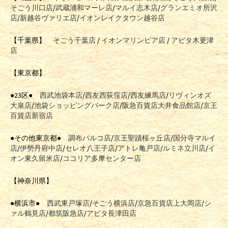
そごう川口店
/
武蔵浦和マーレ店
/
マルイ志木店
/
グランエミオ所沢
店
/
新越谷ヴァリエ店
/
イオンレイクタウン越谷店
【千葉県】
そごう千葉店
/
イオンマリンピア店
/
アピタ木更津
店
【東京都】
●23区●
西武池袋本店
/
西友西荻窪店
/
西友練馬店
/
リヴィンオズ
大泉店
/
池袋ショッピングパーク店
/
阪急百貨店大井食品館店
/
京王
百貨店新宿店
●その他東京都●
調布パルコ店
/
京王聖蹟桜ヶ丘店
/
国分寺マルイ
店
/
伊勢丹府中店
/
セレオ八王子店
/
アトレ亀戸店
/
ルミネ立川店
/
イ
オン東久留米店
/
ココリア多摩センター店
【神奈川県】
●横浜市●
西武東戸塚店
/
そごう横浜店
/
京急百貨店上大岡店
/
シ
ァル鶴見店
/
都筑阪急店
/
アピタ長津田店