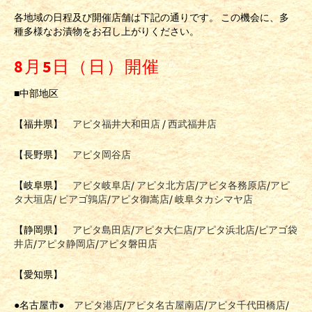
各地域の日程及び開催店舗は下記の通りです。 この機会に、多
種多様なお漬物をお召し上がりください。
8月5日（日）開催
■中部地区
【福井県】
アピタ福井大和田店
/
西武福井店
【長野県】
アピタ岡谷店
【岐阜県】
アピタ岐阜店
/
アピタ北方店
/
アピタ各務原店
/
アピ
タ大垣店
/
ピアゴ鶉店
/
アピタ御嵩店
/
岐阜タカシマヤ店
【静岡県】
アピタ島田店
/
アピタ大仁店
/
アピタ浜北店
/
ピアゴ袋
井店
/
アピタ静岡店
/
アピタ磐田店
【愛知県】
●名古屋市●
アピタ港店
/
アピタ名古屋南店
/
アピタ千代田橋店
/