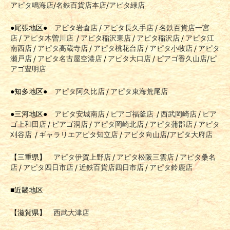
アピタ鳴海店
/
名鉄百貨店本店
/
アピタ緑店
●尾張地区●
アピタ岩倉店
/
アピタ長久手店
/
名鉄百貨店一宮
店
/
アピタ木曽川店
/
アピタ稲沢東店
/
アピタ稲沢店
/
アピタ江
南西店
/
アピタ高蔵寺店
/
アピタ桃花台店
/
アピタ小牧店
/
アピタ
瀬戸店
/
アピタ名古屋空港店
/
アピタ大口店
/
ピアゴ香久山店
/
ピ
アゴ豊明店
●知多地区●
アピタ阿久比店
/
アピタ東海荒尾店
●三河地区●
アピタ安城南店
/
ピアゴ福釜店
/
西武岡崎店
/
ピア
ゴ上和田店
/
ピアゴ洞店
/
アピタ岡崎北店
/
アピタ蒲郡店
/
アピタ
刈谷店
/
ギャラリエアピタ知立店
/
アピタ向山店
/
アピタ大府店
【三重県】
アピタ伊賀上野店
/
アピタ松阪三雲店
/
アピタ桑名
店
/
アピタ四日市店
/
近鉄百貨店四日市店
/
アピタ鈴鹿店
■近畿地区
【滋賀県】
西武大津店